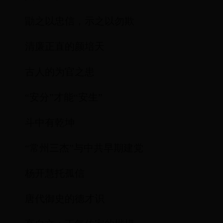
勖之以忠信，示之以勿欺
清廉正直的颜培天
古人的为官之患
“安分”才能“安生”
斗中有乾坤
“常州三杰”与中共早期建党
杨开慧托孤信
唐代御史的德才识