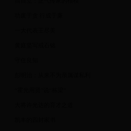
高自立：正气传家的楷模
功废于贪 行成于廉
一大代表王尽美
黄庭坚写戒石铭
守住良知
彭明治：从来不为亲属谋私利
“霍光用贤”说“栋梁”
大将许光达的育才之道
凯丰的四封家书