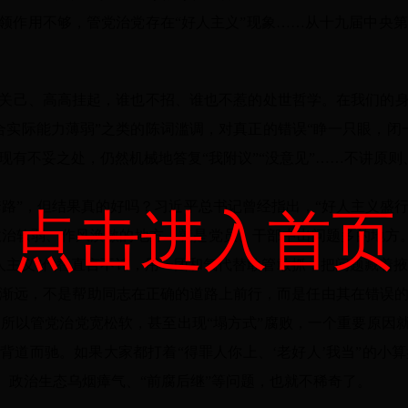
引领作用不够，管党治党存在“好人主义”现象……从十九届中央
己、高高挂起，谁也不招、谁也不惹的处世哲学。在我们的身
合实际能力薄弱”之类的陈词滥调，对真正的错误“睁一只眼，闭
有不妥之处，仍然机械地答复“我附议”“没意见”……不讲原则
套路”，但结果真的好吗？习近平总书记曾经指出，“好人主义盛
点击进入首页
治软弱、作风涣散的地方，就是党员、干部中出问题多的地方
人主义”代替直言不讳，用一团和气代替敢管敢抓，把问题藏着
渐远，不是帮助同志在正确的道路上前行，而是任由其在错误
所以管党治党宽松软，甚至出现“塌方式”腐败，一个重要原因就是
是背道而驰。如果大家都打着“得罪人你上、‘老好人’我当”的小
”、政治生态乌烟瘴气、“前腐后继”等问题，也就不稀奇了。