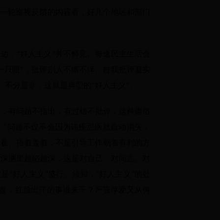
第一轮巡视反馈的内容看，好几个地区和部门
边，“好人主义”并不鲜见。每逢民主生活会
一只眼”，批评别人不痛不痒、自我批评避实
、不分是非，这就是典型的“好人主义”。
行，有问题不指出，有过错不批评，这种庸俗
。”问题不仅不会因为讳疾忌医就自动消失，
掖着、捂着盖着，不是引导工作朝着有利的方
的深渊里越陷越深，这是对自己、对同志、对
“好人主义”盛行。须知，“好人主义”的处
算盘，红脸出汗的事谁来干？严管厚爱又从何