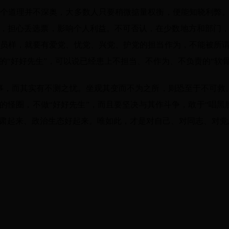
道理并不深奥，大多数人只要稍微掂量权衡，便能知晓利弊。但
，担心丢选票，影响个人利益。不可否认，在少数地方和部门
员样，就要有爱党、忧党、兴党、护党的担当作为，不能被所谓
的“好好先生”，可以说已经患上不担当、不作为、不负责的“软骨
，而其实有不测之忧。坐观其变而不为之所，则恐至于不可救。
”的怪圈，不做“好好先生”，而且要坚决与其作斗争，敢于“唱黑
肃起来、政治生态好起来。唯如此，才是对自己、对同志、对党