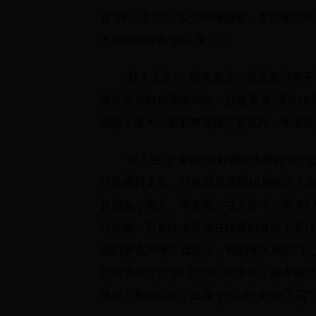
在“好人主义”；文化和旅游部，发挥政治
不同程度存在“好人主义”。
“好人主义”，顾名思义，就是奉行事不关
进行批评和自我批评时，总是重弹“理论结
就虚；重大决策和事项征求意见时，即便发现
“好人主义”遵循“你好我好大家好”的“
作风盛行之处，往往就是党组织和领导上政
反而会小变大、单变双。在工作中，用“好
向发展，而是任由事情在错误的道路上渐行
党的事业严重不负责任。有的地区和部门之
世哲学与扛起“两个责任”的要求，根本就
谈起？长此以往，出现“好同志”变“阶下囚