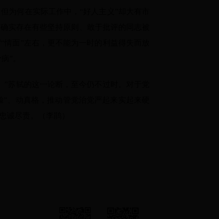
为何在实际工作中，“好人主义”却大有市
，确实存在有些坚持原则、敢于批评的同志被
“情面”左右，更不能为一时的利益得失而放
病”。
”苏轼的这一论断，至今仍不过时。对于党
脸”、动真格，推动管党治党严起来实起来硬
忠诚尽责。（李鹃）