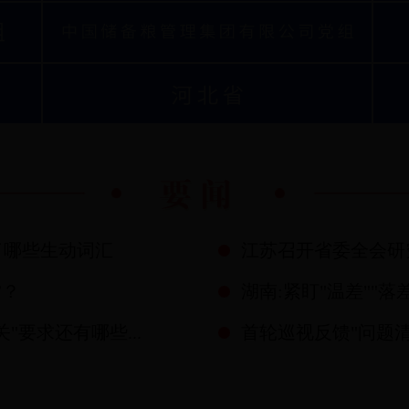
了哪些生动词汇
江苏召开省委全会研
”？
湖南:紧盯"温差""落
要求还有哪些...
首轮巡视反馈"问题