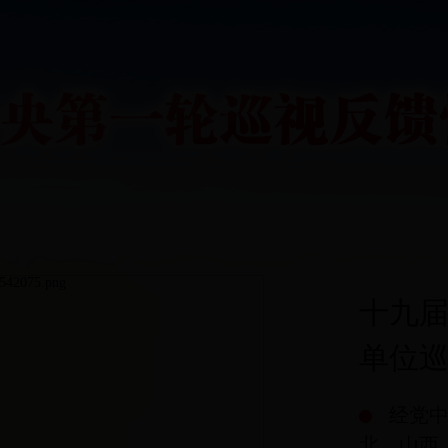
十九届
单位
经党
北、山西