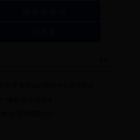
更多>>
究部署 雷厉风行抓好中央巡视整改
差""偏差"抓巡视整改
清单"彰显巡视新特点