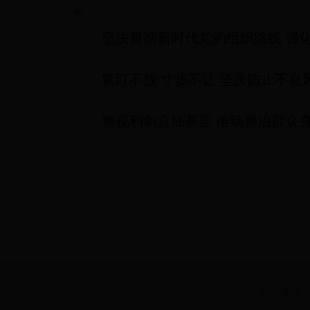
坚决贯彻新时代党的组织路线 强
紧盯不放 寸步不让 坚决防止不良
巡视利剑直插基层 推动整治群众
©365备