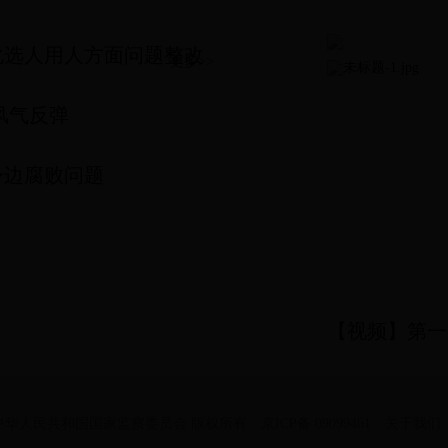
化选人用人方面问题整改
更多>>
风气反弹
身边腐败问题
【视频】第一
用 中华人民共和国国家监察委员会 版权所有
京ICP备 09099461
关于我们